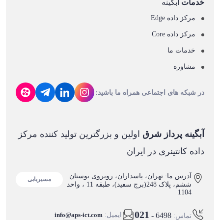
خدمات
آبگینه
مرکز داده Edge
مرکز داده Core
خدمات ما
مشاوره
در شبکه های اجتماعی همراه ما باشید:
آبگینه پرداز شرق
اولین و بزرگترین تولید کننده مرکز
داده کانتینری در ایران
آدرس ما: تهران، پاسداران، روبروی بوستان
مسیریابی
ششم، پلاک 248(برج سفید)، طبقه 11 ، واحد
1104
021
- 6498
ایمیل:
info@aps-ict.com
تماس: