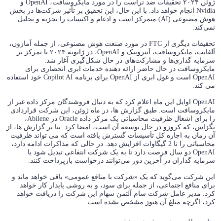
ژوئن ۲۰۲۴ تحقیقات ضد تراست را در مورد مایکروسافت، OpenAI و
Nvidia انجام خواهد داد. با این حال، این تحقیق بر تأثیر شرکت‌ها در بخش
هوش مصنوعی (AI) متمرکز است و ادغام و اکتساب را تجزیه و تحلیل
نمی‌کند.
تحقیقات دیگری از FTC در مورد صنعت هوش مصنوعی، از جمله آمازون،
آلفابت، مایکروسافت، آنتروپیک و OpenAI، در ژانویه ۲۰۲۴ با تمرکز بر
سرمایه گذاری‌ها و مشارکت‌های در حال شکل‌گیری آغاز شد.
مایکروسافت در حال حاضر ارائه دهنده خدمات ابری انحصاری برای
OpenAI است و غول ابری از OpenAI برای برنامه Copilot AI خود استفاده
می کند.
OpenAI اوایل این ماه اعلام کرد که به دنبال فروشندگان مرکز داده غیر از
مایکروسافت است. طبق گزارش ها، در ماه ژوئن، این شرکت قراردادی
را برای اشغال ظرفیت محاسباتی یک مرکز داده Oracle در Abilene،
تگزاس، که کروزو در حال توسعه آن است، امضا کرد. بنا بر گزارش ها، از
آن زمان به اجاره کل تأسیسات گسترش یافته است که می تواند ظرفیت
محاسباتی را تا 2 گیگاوات افزایش دهد. در حالی که مذاکرات ادامه دارد،
OpenAI دو سال فرصت دارد تا به یک شرکت انتفاعی تبدیل شود یا
سرمایه گذاران در آخرین دور می‌توانند درخواست بازپرداخت کنند.
این شرکت می‌گوید که یک «شرکت با منافع عمومی» باقی خواهد ماند و
برای منافع اجتماعی، از جمله برای سود، و به روشی پایدار کار خواهد
کرد. مدیر عامل شرکت سام آلتمن سهام این شرکت را دریافت خواهد
کرد، اگرچه مبلغ آن هنوز مشخص نشده است.