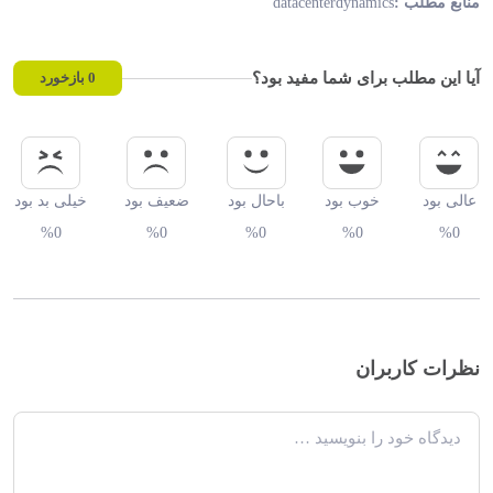
datacenterdynamics
منابع مطلب :
آیا این مطلب برای شما مفید بود؟
0
بازخورد
عالی بود
خوب بود
باحال بود
ضعیف بود
خیلی بد بود
%0
%0
%0
%0
%0
نظرات کاربران
دیدگاه خود را بنویسید