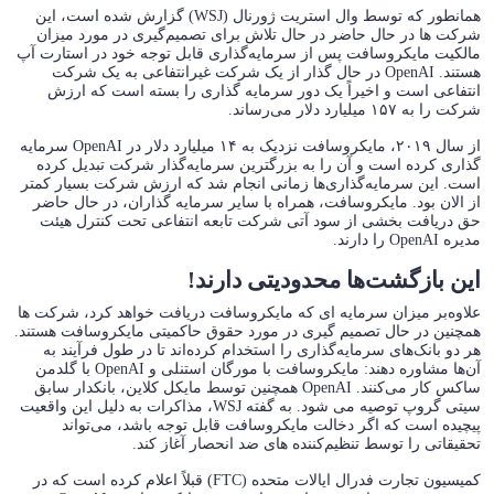
همانطور که توسط وال استریت ژورنال (WSJ) گزارش شده است، این
شرکت ها در حال حاضر در حال تلاش برای تصمیم‌گیری در مورد میزان
مالکیت مایکروسافت پس از سرمایه‌گذاری قابل توجه خود در استارت آپ
هستند. OpenAI در حال گذار از یک شرکت غیرانتفاعی به یک شرکت
انتفاعی است و اخیراً یک دور سرمایه گذاری را بسته است که ارزش
شرکت را به ۱۵۷ میلیارد دلار می‌رساند.
از سال ۲۰۱۹، مایکروسافت نزدیک به ۱۴ میلیارد دلار در OpenAI سرمایه
گذاری کرده است و آن را به بزرگترین سرمایه‌گذار شرکت تبدیل کرده
است. این سرمایه‌گذاری‌ها زمانی انجام شد که ارزش شرکت بسیار کمتر
از الان بود. مایکروسافت، همراه با سایر سرمایه گذاران، در حال حاضر
حق دریافت بخشی از سود آتی شرکت تابعه انتفاعی تحت کنترل هیئت
مدیره OpenAI را دارند.
این بازگشت‌ها محدودیتی دارند!
علاوه‌بر میزان سرمایه ای که مایکروسافت دریافت خواهد کرد، شرکت ها
همچنین در حال تصمیم گیری در مورد حقوق حاکمیتی مایکروسافت هستند.
هر دو بانک‌های سرمایه‌گذاری را استخدام کرده‌اند تا در طول فرآیند به
آن‌ها مشاوره دهند: مایکروسافت با مورگان استنلی و OpenAI با گلدمن
ساکس کار می‌کنند. OpenAI همچنین توسط مایکل کلاین، بانکدار سابق
سیتی گروپ توصیه می شود. به گفته WSJ، مذاکرات به دلیل این واقعیت
پیچیده است که اگر دخالت مایکروسافت قابل توجه باشد، می‌تواند
تحقیقاتی را توسط تنظیم‌کننده های ضد انحصار آغاز کند.
کمیسیون تجارت فدرال ایالات متحده (FTC) قبلاً اعلام کرده است که در