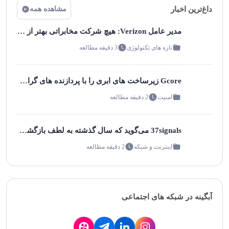
داغ‌ترین اخبار
مشاهده همه
مدیر عامل Verizon: هیچ شرکت مخابراتی بهتر از ما برای Edge آماده نیست!
تازه های تکنولوژی
3 دقیقه مطالعه
Gcore زیرساخت های ابری را با پردازنده های گرافیکی هوش مصنوعی در مرکز داده Telia در هلسینکی مستقر خواهد کرد Gcore یک کلاستر پردازنده گرافیکی 1 مگاواتی را در امکانات خود مستقر خواهد کرد!
امنیت
2 دقیقه مطالعه
37signals می‌گوید که سال گذشته به لطف بازگشت ابری، نزدیک به ۲ میلیون دلار صرفه‌جویی کرده است!
اینترنت و شبکه
2 دقیقه مطالعه
آبگینه در شبکه های اجتماعی