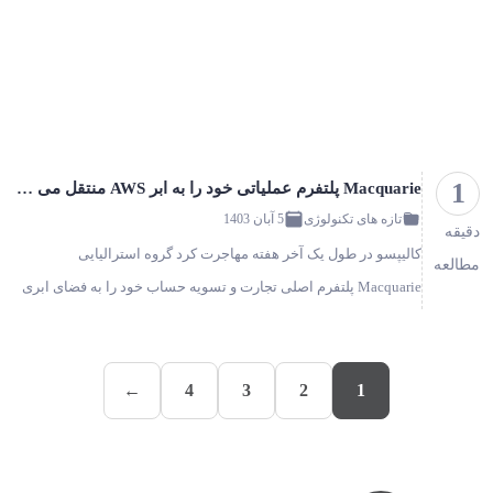
1
Macquarie پلتفرم عملیاتی خود را به ابر AWS منتقل می کند!
تازه های تکنولوژی
5 آبان 1403
دقیقه
کالیپسو در طول یک آخر هفته مهاجرت کرد گروه استرالیایی
مطالعه
Macquarie پلتفرم اصلی تجارت و تسویه حساب خود را به فضای ابری
منتقل کرده است. این پلتفرم که Calypso نام دارد، راه حلی است که
توسط N…
←
4
3
2
1