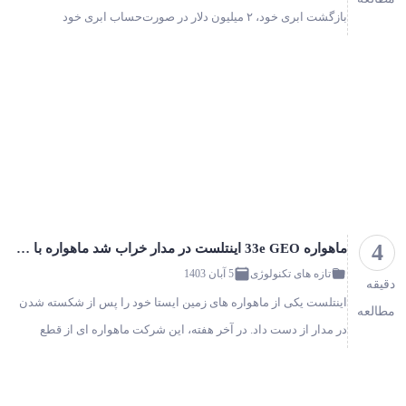
بازگشت ابری خود، ۲ میلیون دلار در صورت‌حساب ابری خود
صرفه‌جویی کرده است. مدیر ارشد فناوری شرکت و مالک مشترک،
دیوید هاین مایر هانس…
4
ماهواره 33e GEO اینتلست در مدار خراب شد ماهواره با همان مدل شکست خورده 29e در سال ۲۰۱۹ شکست خورد!
تازه های تکنولوژی
5 آبان 1403
دقیقه
اینتلست یکی از ماهواره های زمین ایستا خود را پس از شکسته شدن
مطالعه
در مدار از دست داد. در آخر هفته، این شرکت ماهواره ای از قطع
سرویس در ماهواره Intelsat 33e خبر داد که مشتریان را در اروپا،
آفری…