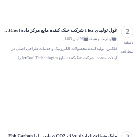
2
غول تولیدی Flex شرکت خنک کننده مایع مرکز داده JetCool را خریداری کرد
اینترنت و شبکه
26 آبان 1403
دقیقه
فلکس، تولیدکننده محصولات الکترونیک و خدمات طراحی اصلی در
مطالعه
ایالات متحده، شرکت خنک‌‌کننده مایع JetCool Technologies را
خریداری کرده است شرایط معامله اعلام نشد. etCool برای خنک
کردن تراشه‌ها…
مایکروسافت قرارداد حذف CO2 دریایی را با Ebb Carbon امضا کرد!