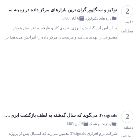
2
توکیو و سنگاپور گران ترین بازارهای مرکز داده در زمینه ساخت هستند!
تازه های تکنولوژی
6 آبان 1403
دقیقه
بر اساس این گزارش، انرژی، نیروی کار و ظرفیت، افزایش هوش
مطالعه
مصنوعی را تهدید می‌کند و هزینه‌های مرکز داده را افزایش می‌دهد! بر
اساس گزارش اخیر Turner & Townsend (T&T)، ظهور مراکز داده
هو…
2
37signals می‌گوید که سال گذشته به لطف بازگشت ابری، نزدیک به ۲ میلیون دلار صرفه‌جویی کرده است!
اینترنت و شبکه
6 آبان 1403
دقیقه
شرکت نرم افزاری 37signals تخمین می‌زند که امسال پس از پروژه
مطالعه