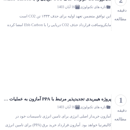
2
تازه های تکنولوژی
16 آبان 1403
دقیقه
این توافق متضمن تعهد اولیه برای حذف ۱۳۳۳ تن CO2 است
مطالعه
مایکروسافت قرارداد حذف CO2 دریایی را با Ebb Carbon امضا کرده
است. این قرارداد که بزرگترین معامله در نوع خود توسط این غول
فناوری است،…
1
پروژه هیبریدی تجدیدپذیر مرتبط با PPA آمازون به عملیات تجاری می رسد!
تازه های تکنولوژی
16 آبان 1403
دقیقه
آمازون خریدار اصلی انرژی برای تامین انرژی تاسیسات خود در
مطالعه
کالیفرنیا خواهد بود. آمازون قرارداد خرید برق (PPA) برای تامین انرژی