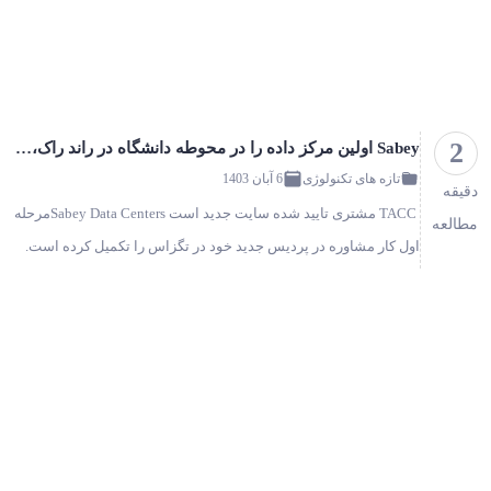
2
Sabey اولین مرکز داده را در محوطه دانشگاه در راند راک، تگزاس تکمیل کرد!
تازه های تکنولوژی
6 آبان 1403
دقیقه
TACC مشتری تایید شده سایت جدید است Sabey Data Centersمرحله
مطالعه
اول کار مشاوره در پردیس جدید خود در تگزاس را تکمیل کرده است.
این شرکت از تکمیل اولین ساختمان ۳۹۹۵۰ فوت مربعی در پردیس
جدید خ…