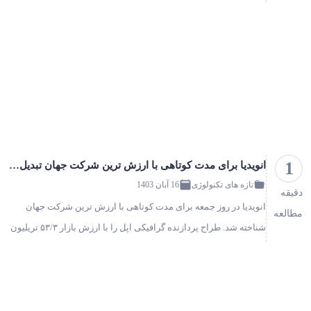
AES از دو تاسیسات جدید ذخیره‌سازی خورشیدی خود در آدلانتو،
شهرستا…
1
انویدیا برای مدت کوتاهی با ارزش ترین شرکت جهان تبدیل شد!
تازه های تکنولوژی
16 آبان 1403
دقیقه
انویدیا در روز جمعه برای مدت کوتاهی با ارزش ترین شرکت جهان
مطالعه
شناخته شد. طراح پردازنده گرافیکی اپل را با ارزش بازار ۵۳/۳ تریلیون
دلار جلوتر از ۵۲/۳ تریلیون دلاری شرکت آیفون از مقام خود خلع ک…