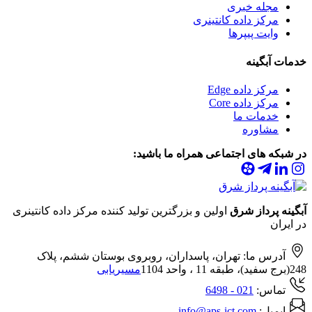
مجله خبری
مرکز داده کانتینری
وایت پیپرها
خدمات
آبگینه
مرکز داده Edge
مرکز داده Core
خدمات ما
مشاوره
در شبکه های اجتماعی همراه ما باشید:
آبگینه پرداز شرق
اولین و بزرگترین تولید کننده مرکز داده کانتینری
در ایران
آدرس ما: تهران، پاسداران، روبروی بوستان ششم، پلاک
248(برج سفید)، طبقه 11 ، واحد 1104
مسیریابی
تماس:
021
- 6498
ایمیل:
info@aps-ict.com