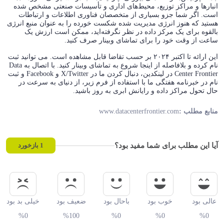
انبارها و مراکز توزیع، محیط‌های اداری و تأسیسات صنعتی مشخص شده
است. اگر شما جزو بسیاری از متخصصان فناوری اطلاعات و ارتباطات
هستید که هنوز انرژی مدیریت شده شکست خورده را به عنوان منبع انرژی
بالقوه برای یک مرکز داده در نظر نگرفته‌اید، ممکن است ارزش یک
ساعت از وقت خود را برای تماشای وبینار صرف کنید.
این ارائه تا اکتبر ۲۰۲۴ بر حسب تقاضا قابل مشاهده است. می توانید ثبت
نام کرده و بلافاصله از اینجا شروع به تماشای وبینار کنید. با اتصال به Data
Center Frontier در لینکدین، دنبال کردن ما در X/Twitter و Facebook و ثبت
نام در خبرنامه هفتگی ما با استفاده از فرم زیر، از دنیای به سرعت در
حال تحول مراکز داده و رایانش ابری به روز باشید.
www.datacenterfrontier.com
منابع مطلب :
آیا این مطلب برای شما مفید بود؟
1
بازخورد
عالی بود
خوب بود
باحال بود
ضعیف بود
خیلی بد بود
%0
%100
%0
%0
%0