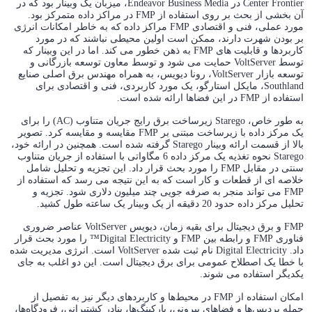
Center Frontier در Endeavor Business Media، میزبان یک وبینار بود که در
آن بخشی از بحث بر روی استفاده از FMP در مراکز داده متمرکز بود.
مورد عملی، فنی و اقتصادی FMP مراکز داده که به خاطر امکانات انرژی
بر بودن شهرت دارند، ممکن است اولین محیطی نباشند که در مورد
کاربردها و قابلیت های FMP به ذهن خطور می کند. اما در این وبینار که
توسط VoltServer حمایت می شود و توسط معاون توسعه بازرگانی و
توسعه بازار VoltServer، رونا دیویس، به همراه مهندس برق اصلی صنایع
Southland، مایکل استارگو، یک مورد کاربردی، فنی و اقتصادی برای
استفاده از FMP در این فضاها ارائه شده است.
به طور خاص، Starego زیرساخت برق رایج جریان متناوب (AC) را برای
یک مرکز داده با زیرساخت مبتنی بر FMP مقایسه و مقایسه کرد. تصویر
بالا از قسمت ارائه وبینار Starego گرفته شده است. همچنین در ارائه خود،
Starego نحوه تغذیه یک مرکز داده 6 مگاواتی با استفاده از جریان متناوب
سنتی در مقابل FMP را مورد بحث قرار داد. این تجزیه و تحلیل شامل
خلاصه ای از قطعات و کار است که به این نتیجه می رسد که استفاده از
FMP می تواند منجر به صرفه جویی چند میلیون دلاری شود. تجزیه و
تحلیل مرکز داده حدود 20 دقیقه از یک وبینار یک ساعته طول کشید.
FMP و برق دیجیتال برای بقیه زمان، دیویس VoltServer عناصر ضروری
فناوری FMP و رابطه بین FMP و Digital Electricity™ را مورد بحث قرار
داد. Digital Electricity نام ثبت شده VoltServer است. انرژی مدیریت شده
با خطا یک اصطلاح عمومی برای برق دیجیتال است. این دو اغلب به جای
یکدیگر استفاده می شوند.
امکان استفاده از FMP در محیط‌ها و کاربردهای دیگر نیز به تفصیل از
جمله پردیس‌ها و فضاهای بیرونی، پارکینگ‌ها، بنادر کشتیرانی، فرودگاه‌ها،