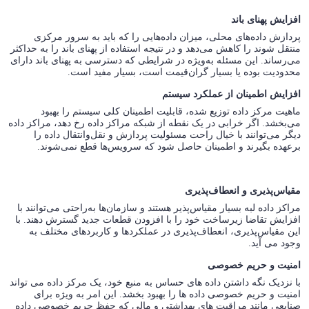
افزایش پهنای باند
پردازش داده‌های محلی، میزان داده‌هایی را که باید به سرور مرکزی
منتقل شوند را کاهش می‌دهد و در نتیجه استفاده از پهنای باند را به حداکثر
می‌رساند. این مسئله به‌ویژه در شرایطی که دسترسی به پهنای باند دارای
محدودیت بوده یا بسیار گران‌قیمت است، بسیار مفید است.
افزایش اطمینان از عملکرد سیستم
ماهیت مرکز داده توزیع شده، قابلیت اطمینان کلی سیستم را بهبود
می‌بخشد. اگر خرابی در یک نقطه از شبکه مراکز داده رخ دهد، مراکز داده
دیگر می‌توانند با خیال راحت مسئولیت پردازش و نقل‌وانتقال داده را
برعهده بگیرند و اطمینان حاصل شود که سرویس‌ها قطع نمی‌شوند.
مقیاس‌پذیری و انعطاف‌پذیری
مراکز داده لبه بسیار مقیاس‌پذیر هستند و سازمان‌ها به‌راحتی می‌توانند با
افزایش تقاضا زیرساخت خود را با افزودن‌ قطعات جدید گسترش دهند. با
این مقیاس‌پذیری، انعطاف‌پذیری در عملکردها و کاربردهای مختلف به
وجود می آید.
امنیت و حریم خصوصی
با نزدیک نگه داشتن داده های حساس به منبع خود، یک مرکز داده می تواند
امنیت و حریم خصوصی داده ها را بهبود بخشد. این امر به ویژه برای
صنایعی مانند مراقبت های بهداشتی و مالی که حفظ حریم خصوصی داده