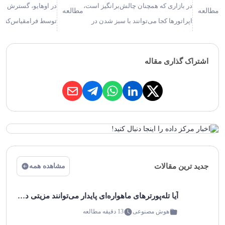
در بازاری که همچنان چالش‌برانگیز است،
در اوهایو، گسترش سر
مطالعه
مطالعه
اپراتورها کجا می‌توانند با سبز شدن در
توسط فرامقیاس‌کننده
مصرف انرژی صرفه‌جویی کنند؟
مایکروسافت، آمازون و
تله‌پورت‌های ماهواره‌ای که گاهی
روند رو به افزایش کو
اشتراک گذاری مقاله
ایستگاه‌های زمینی و بخش‌های زمینی
پردازشگرهای داده کو
نامیده می‌شوند، از او…
ارائه‌دهندگان برق را
قرار…
جدید ترین مقالات
مشاهده همه
آیا تله‌پورترهای ماهواره‌ای پایدار می‌توانند مزیتی در یک مارکت شلوغ داشته باشند؟
هوش مصنوعی
13 دقیقه مطالعه