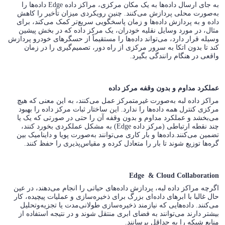
به جای ارسال داده‌ها به یک مکان مرکزی، مراکز داده Edge داده‌ها را
به‌صورت محلی پردازش می‌کنند. چنین رویکردی میزان تأخیر را کاهش
داده و به پردازش داده‌ها و زمان پاسخگویی سریع‌تر کمک می‌کند، برای
مثال، در مورد وسایل نقلیه خودران، یک مرکز داده که در بخش پیشین
وسیله قرار دارد، می‌تواند داده‌ها را مستقیماً از حسگرهای خودرو پردازش
کند تا بدون اتکا به سرور مرکزی از راه دور، تصمیم‌گیری را در زمان
واقعی در هنگام رانندگی بگیرد.
عملکرد مداوم و بدون وقفه مرکز داده
مراکز داده لبه به‌صورت غیرمتمرکز عمل می‌کنند،‌ به این معنی که هیچ
مرکزی کنترل همه داده‌ها را ندارد. این ساختار ثبات مرکز داده را بهبود
می‌بخشد و عملکرد مداوم و بدون وقفه آن را حتی در صورتی که یک یا
چند نقطه ارتباطی (مرکز داده Edge) به مشکل عملکردی بخورد کنند،
تضمین می‌کنند.داده‌ها و بار کاری می‌توانند به‌صورت پویا و داینامیک بین
گره‌ها توزیع شوند تا بار را متعادل کرده و مقیاس‌پذیری را حفظ کنند.
Edge & Cloud Collaboration
اگرچه مراکز داده لبه، پردازش داده‌های حیاتی را انجام می‌دهند، در عین
حال غالبا با ابرهای داده‌ای بزرگ برای ذخیره‌سازی و عملیات پیچیده، کار
می‌کنند. داده‌هایی که نیازمند ذخیره‌سازی طولانی‌مدت یا تجزیه‌وتحلیل
بیشتر دارند می‌توانند به فضای ابری منتقل شوند و در نتیجه استفاده از
منابع شبکه را به حداقل برسانند.