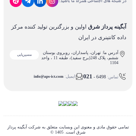
در شبکه های اجتماعی همراه ما باشید:
آبگینه پرداز شرق
اولین و بزرگترین تولید کننده مرکز
داده کانتینری در ایران
آدرس ما: تهران، پاسداران، روبروی بوستان
مسیریابی
ششم، پلاک 248(برج سفید)، طبقه 11 ، واحد
1104
021
- 6498
ایمیل:
info@aps-ict.com
تماس:
تمامی حقوق مادی و معنوی این وبسایت متعلق به شرکت آبگینه پرداز
شرق است. 1405 ©