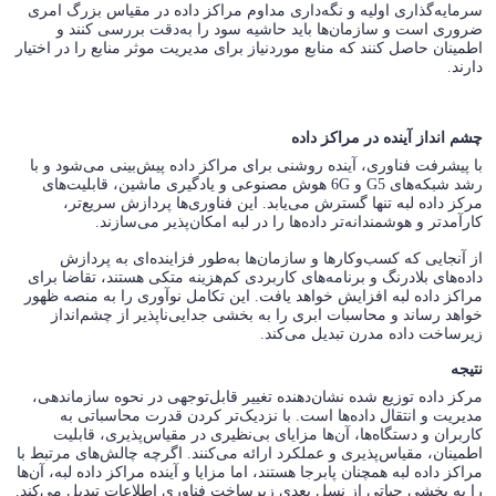
سرمایه‌گذاری اولیه و نگه‌داری مداوم مراکز داده در مقیاس بزرگ امری
ضروری است و سازمان‌ها باید حاشیه سود را به‌دقت بررسی کنند و
اطمینان حاصل کنند که منابع موردنیاز برای مدیریت موثر منابع را در اختیار
دارند.
چشم انداز آینده در مراکز داده
با پیشرفت فناوری، آینده روشنی برای مراکز داده پیش‌بینی می‌شود و با
رشد شبکه‌های G5 و 6G هوش مصنوعی و یادگیری ماشین، قابلیت‌های
مرکز داده لبه تنها گسترش می‌یابد. این فناوری‌ها پردازش سریع‌تر،
کارآمدتر و هوشمندانه‌تر داده‌ها را در لبه امکان‌پذیر می‌سازند.
از آنجایی که کسب‌وکارها و سازمان‌ها به‌طور فزاینده‌ای به پردازش
داده‌های بلادرنگ و برنامه‌های کاربردی کم‌هزینه متکی هستند، تقاضا برای
مراکز داده لبه افزایش خواهد یافت. این تکامل نوآوری را به منصه ظهور
خواهد رساند و محاسبات ابری را به بخشی جدایی‌ناپذیر از چشم‌انداز
زیرساخت داده مدرن تبدیل می‌کند.
نتیجه
مرکز داده توزیع شده نشان‌دهنده تغییر قابل‌توجهی در نحوه سازماندهی،
مدیریت و انتقال داده‌ها است. با نزدیک‌تر کردن قدرت محاسباتی به
کاربران و دستگاه‌ها، آن‌ها مزایای بی‌نظیری در مقیاس‌پذیری، قابلیت
اطمینان، مقیاس‌پذیری و عملکرد ارائه می‌کنند. اگرچه چالش‌های مرتبط با
مراکز داده لبه همچنان پابرجا هستند، اما مزایا و آینده مراکز داده لبه، آن‌ها
را به بخشی حیاتی از نسل بعدی زیرساخت فناوری اطلاعات تبدیل می‌کند.