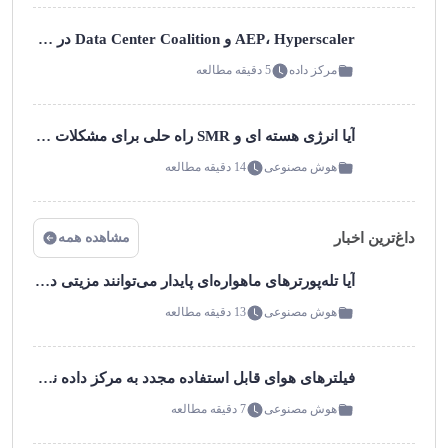
AEP، Hyperscaler و Data Center Coalition در مورد طرح قیمت‌گذاری انرژی برای مراکر داده ابری اوهایو بحث می‌کنند!‌؟
مرکز داده
5 دقیقه مطالعه
آیا انرژی هسته ای و SMR راه حلی برای مشکلات انرژی مرکز داده است؟
هوش مصنوعی
14 دقیقه مطالعه
داغ‌ترین اخبار
مشاهده همه
آیا تله‌پورترهای ماهواره‌ای پایدار می‌توانند مزیتی در یک مارکت شلوغ داشته باشند؟
هوش مصنوعی
13 دقیقه مطالعه
فیلترهای هوای قابل استفاده مجدد به مرکز داده نزدیک شما می آیند!
هوش مصنوعی
7 دقیقه مطالعه