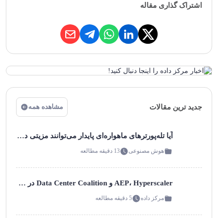
اشتراک گذاری مقاله
ایستگاه‌های زمینی و بخش‌های زمینی
پردازشگرهای داده کو
نامیده می‌شوند، از او…
ارائه‌دهندگان برق را
قرار…
جدید ترین مقالات
مشاهده همه
آیا تله‌پورترهای ماهواره‌ای پایدار می‌توانند مزیتی در یک مارکت شلوغ داشته باشند؟
هوش مصنوعی
13 دقیقه مطالعه
AEP، Hyperscaler و Data Center Coalition در مورد طرح قیمت‌گذاری انرژی برای مراکر داده ابری اوهایو بحث می‌کنند!‌؟
مرکز داده
5 دقیقه مطالعه