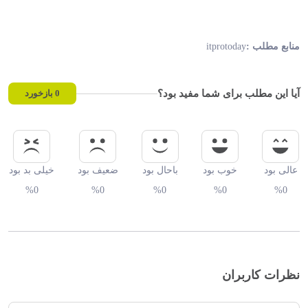
itprotoday
منابع مطلب :
آیا این مطلب برای شما مفید بود؟
0
بازخورد
عالی بود
خوب بود
باحال بود
ضعیف بود
خیلی بد بود
%0
%0
%0
%0
%0
نظرات کاربران
دیدگاه خود را بنویسید