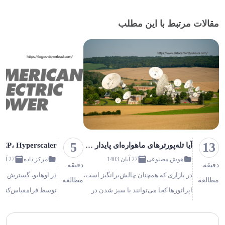
مقالات مرتبط با این مطلب
5
13
آیا تله‌پورترهای ماهواره‌ای پایدار می‌توانند مزیتی در یک مارکت شلوغ داشته باشند؟
هوش مصنوعی
27 آبان 1403
مرکز داده
27 آبان 1403
دقیقه
دقیقه
در بازاری که همچنان چالش‌برانگیز است،
در اوهایو، گسترش سر
مطالعه
مطالعه
اپراتورها کجا می‌توانند با سبز شدن در
توسط فرامقیاس‌کننده
مصرف انرژی صرفه‌جویی کنند؟
مایکروسافت، آمازون و
تله‌پورت‌های ماهواره‌ای که گاهی
روند رو به افزایش کو