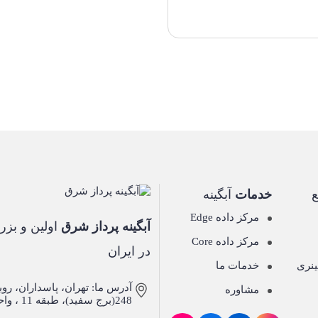
خدمات
آبگینه
مرکز داده Edge
آبگینه پرداز شرق
اولین و بزرگ
مرکز داده Core
در ایران
ینری
خدمات ما
آدرس ما: تهران، پاسداران، ر
مشاوره
248(برج سفید)، طبقه 11 ، واحد 1104