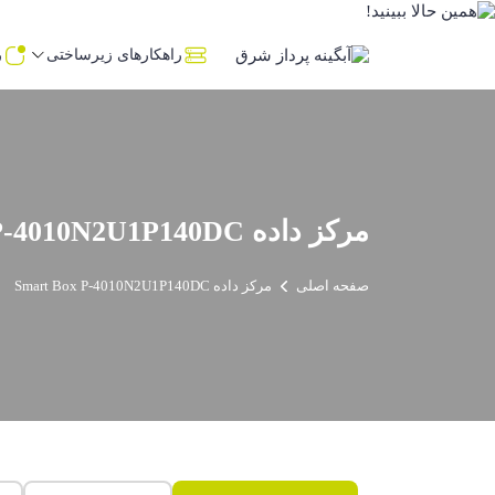
راهکارهای زیرساختی
ر
مرکز داده Smart Box P-4010N2U1P140DC
صفحه اصلی
مرکز داده Smart Box P-4010N2U1P140DC