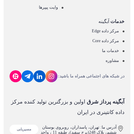
وایت پیپرها
خدمات
آبگینه
مرکز داده Edge
مرکز داده Core
خدمات ما
مشاوره
در شبکه های اجتماعی همراه ما باشید:
آبگینه پرداز شرق
اولین و بزرگترین تولید کننده مرکز
داده کانتینری در ایران
آدرس ما: تهران، پاسداران، روبروی بوستان
مسیریابی
ششم، پلاک 248(برج سفید)، طبقه 11 ، واحد